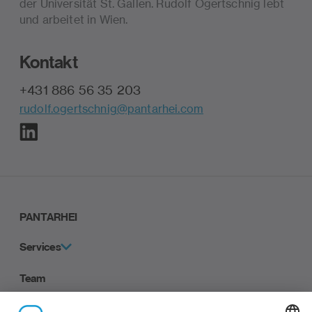
der Universität St. Gallen. Rudolf Ogertschnig lebt
und arbeitet in Wien.
Kontakt
+431 886 56 35 203
rudolf.ogertschnig@pantarhei.com
PANTARHEI
Services
Team
Career